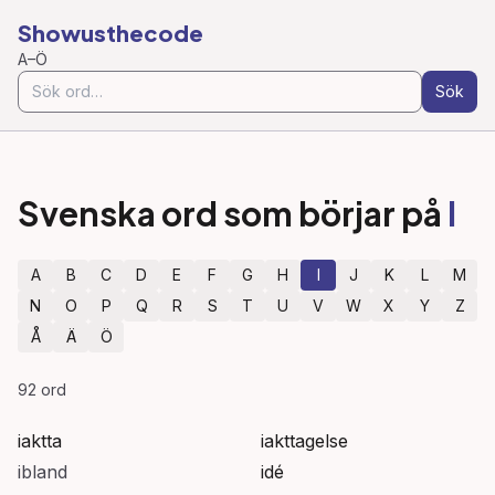
Showusthecode
A–Ö
Sök
Svenska ord som börjar på
I
A
B
C
D
E
F
G
H
I
J
K
L
M
N
O
P
Q
R
S
T
U
V
W
X
Y
Z
Å
Ä
Ö
92
ord
iaktta
iakttagelse
ibland
idé