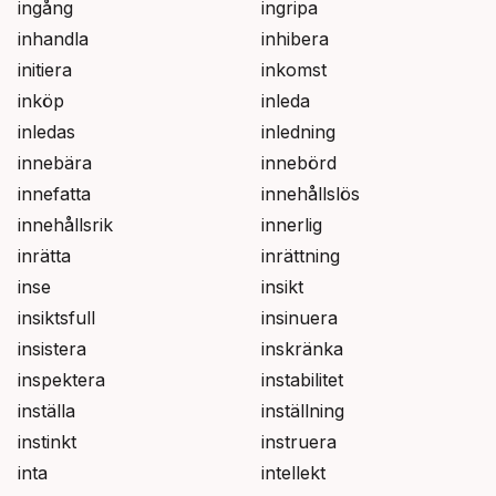
ingång
ingripa
inhandla
inhibera
initiera
inkomst
inköp
inleda
inledas
inledning
innebära
innebörd
innefatta
innehållslös
innehållsrik
innerlig
inrätta
inrättning
inse
insikt
insiktsfull
insinuera
insistera
inskränka
inspektera
instabilitet
inställa
inställning
instinkt
instruera
inta
intellekt