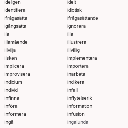
ideligen
idelt
identifiera
idiotisk
ifrågasätta
ifrågasättande
igångsätta
ignorera
ila
illa
illamående
illustrera
illvilja
illvillig
ilsken
implementera
implicera
importera
improvisera
inarbeta
indicium
indikera
individ
infall
infinna
inflytelserik
införa
information
informera
infusion
ingå
ingalunda