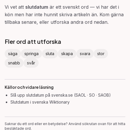
Vi vet att
slutdatum
är ett svenskt ord — vi har det i
kön men har inte hunnit skriva artikeln än. Kom gärna
tillbaka senare, eller utforska andra ord nedan.
Fler ord att utforska
säga
springa
sluta
skapa
svara
stor
snabb
svår
Källor och vidare läsning
Slå upp
slutdatum
på svenska.se (SAOL · SO · SAOB)
Slutdatum
i svenska Wiktionary
Saknar du ett ord eller en betydelse? Använd sökrutan ovan för att hitta
besläktade ord.