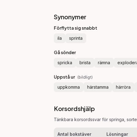
Synonymer
Förflytta sig snabbt
ila
sprinta
Gå sönder
spricka
brista
rämna
exploder
Uppstå ur
(
bildligt
)
uppkomma
härstamma
härröra
Korsordshjälp
Tänkbara korsordssvar för
springa
, sort
Antal bokstäver
Lösningar