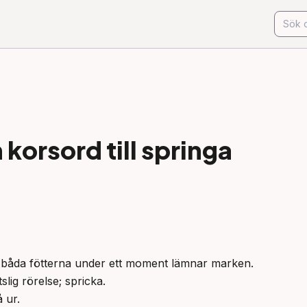
korsord till
springa
 att båda fötterna under ett moment lämnar marken.

lig rörelse; spricka.

å ur.