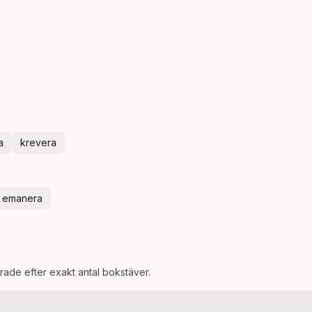
a
krevera
emanera
erade efter exakt antal bokstäver.