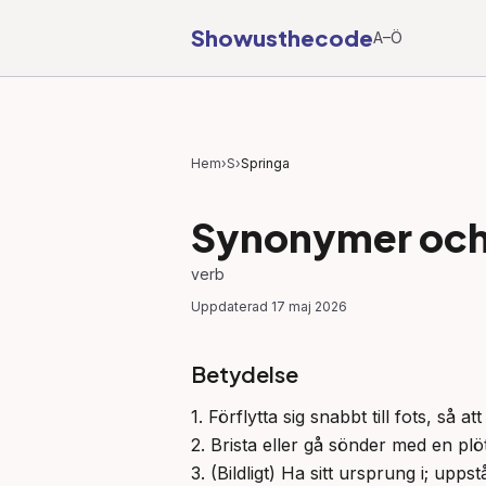
Showusthecode
A–Ö
Hem
›
S
›
Springa
Synonymer och 
verb
Uppdaterad
17 maj 2026
Betydelse
1. Förflytta sig snabbt till fots, så
2. Brista eller gå sönder med en plöts
3. (Bildligt) Ha sitt ursprung i; uppst