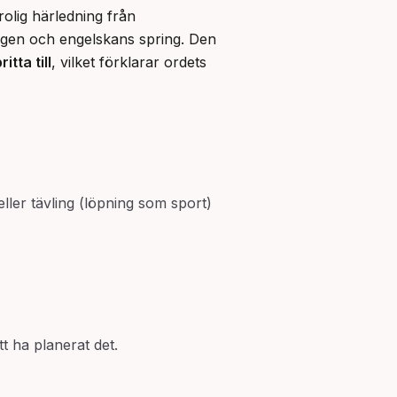
olig härledning från 
gen och engelskans spring. Den 
ritta till
, vilket förklarar ordets 
eller tävling (löpning som sport)
t ha planerat det.