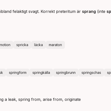
ibland felaktigt svagt. Korrekt preteritum är
sprang
(inte
sp
motion
spricka
läcka
maraton
sk
springform
springkälla
springbrunn
springschas
sp
ng a leak, spring from, arise from, originate