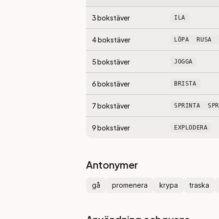
3
bokstäver
ILA
4
bokstäver
LÖPA
RUSA
5
bokstäver
JOGGA
6
bokstäver
BRISTA
7
bokstäver
SPRINTA
SP
9
bokstäver
EXPLODERA
Antonymer
gå
promenera
krypa
traska