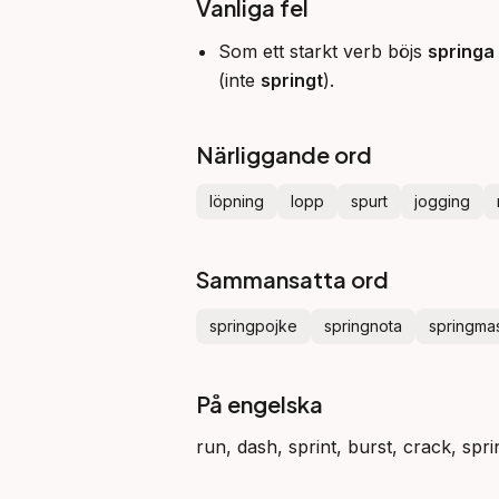
Vanliga fel
Som ett starkt verb böjs
springa
(inte
springt
).
Närliggande ord
löpning
lopp
spurt
jogging
Sammansatta ord
springpojke
springnota
springma
På engelska
run, dash, sprint, burst, crack, spri