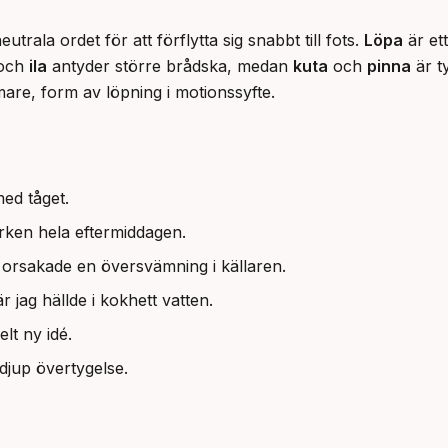
trala ordet för att förflytta sig snabbt till fots. 
Löpa
 är et
och 
ila
 antyder större brådska, medan 
kuta
 och 
pinna
 är t
mare, form av löpning i motionssyfte.
med tåget.
rken hela eftermiddagen.
 orsakade en översvämning i källaren.
 jag hällde i kokhett vatten.
lt ny idé.
jup övertygelse.