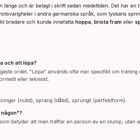
n länge och är belagt i skrift sedan medeltiden. Det har en tr
motsvarigheter i andra germanska språk, som tyskans sprin
ikt bredare och kunde innefatta 
hoppa
, 
brista fram
 eller 
sp
ga och att löpa?
nligaste ordet. "Löpa" används ofta mer specifikt om träning 
mellt eller tekniskt.
ringer (nutid), sprang (dåtid), sprungit (perfektform).
å någon"?
 som betyder att man träffar en person av en slump, utan at