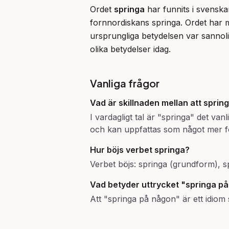
Ordet 
springa
 har funnits i svenska
fornnordiskans springa. Ordet har 
ursprungliga betydelsen var sannol
olika betydelser idag.
Vanliga frågor
Vad är skillnaden mellan att sprin
I vardagligt tal är "springa" det va
och kan uppfattas som något mer for
Hur böjs verbet springa?
Verbet böjs: springa (grundform), sp
Vad betyder uttrycket "springa p
Att "springa på någon" är ett idiom