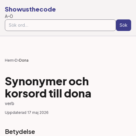
Showusthecode
A–Ö
Sök
Hem
›
D
›
Dona
Synonymer och
korsord till
dona
verb
Uppdaterad
17 maj 2026
Betydelse