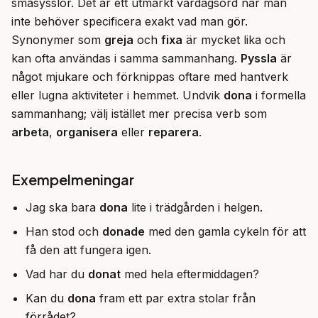
småsysslor. Det är ett utmärkt vardagsord när man 
inte behöver specificera exakt vad man gör. 
Synonymer som 
greja
 och 
fixa
 är mycket lika och 
kan ofta användas i samma sammanhang. 
Pyssla
 är 
något mjukare och förknippas oftare med hantverk 
eller lugna aktiviteter i hemmet. Undvik 
dona
 i formella 
sammanhang; välj istället mer precisa verb som 
arbeta
, 
organisera
 eller 
reparera
.
Exempelmeningar
Jag ska bara
dona
lite i trädgården i helgen.
Han stod och
donade
med den gamla cykeln för att
få den att fungera igen.
Vad har du
donat
med hela eftermiddagen?
Kan du
dona
fram ett par extra stolar från
förrådet?