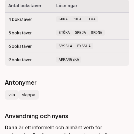
Antal bokstäver
Lösningar
4
bokstäver
GÖRA
PULA
FIXA
5
bokstäver
STÖKA
GREJA
ORDNA
6
bokstäver
SYSSLA
PYSSLA
9
bokstäver
ARRANGERA
Antonymer
vila
slappa
Användning och nyans
Dona
 är ett informellt och allmänt verb för 