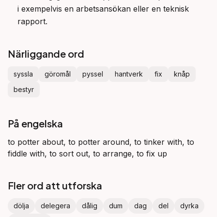
i exempelvis en arbetsansökan eller en teknisk
rapport.
Närliggande ord
syssla
göromål
pyssel
hantverk
fix
knåp
bestyr
På engelska
to potter about, to potter around, to tinker with, to
fiddle with, to sort out, to arrange, to fix up
Fler ord att utforska
dölja
delegera
dålig
dum
dag
del
dyrka