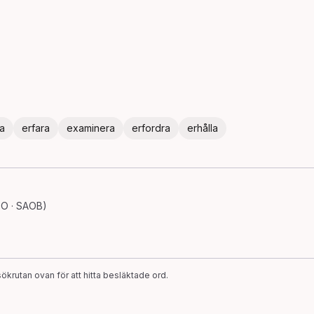
a
erfara
examinera
erfordra
erhålla
SO · SAOB)
ökrutan ovan för att hitta besläktade ord.