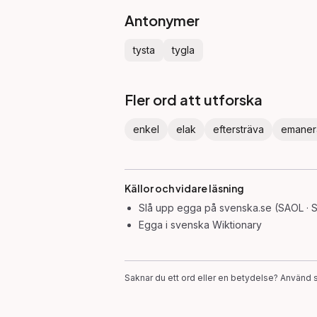
Antonymer
tysta
tygla
Fler ord att utforska
enkel
elak
eftersträva
emaner
Källor och vidare läsning
Slå upp
egga
på svenska.se (SAOL · 
Egga
i svenska Wiktionary
Saknar du ett ord eller en betydelse? Använd s