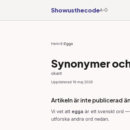
Showusthecode
A–Ö
Hem
›
E
›
Egga
Synonymer och 
okant
Uppdaterad
19 maj 2026
Artikeln är inte publicerad ä
Vi vet att
egga
är ett svenskt ord — 
utforska andra ord nedan.