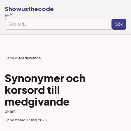
Showusthecode
A–Ö
Sök
Hem
›
M
›
Medgivande
Synonymer och
korsord till
medgivande
okant
Uppdaterad
17 maj 2026