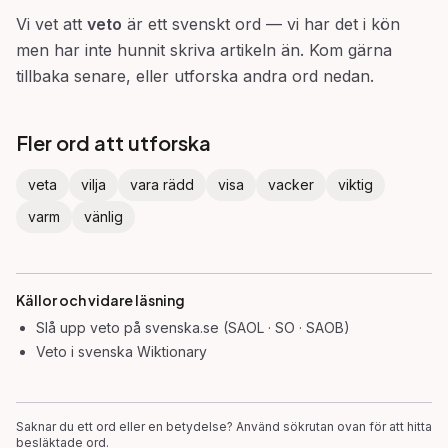
Vi vet att
veto
är ett svenskt ord — vi har det i kön
men har inte hunnit skriva artikeln än. Kom gärna
tillbaka senare, eller utforska andra ord nedan.
Fler ord att utforska
veta
vilja
vara rädd
visa
vacker
viktig
varm
vänlig
Källor och vidare läsning
Slå upp
veto
på svenska.se (SAOL · SO · SAOB)
Veto
i svenska Wiktionary
Saknar du ett ord eller en betydelse? Använd sökrutan ovan för att hitta
besläktade ord.