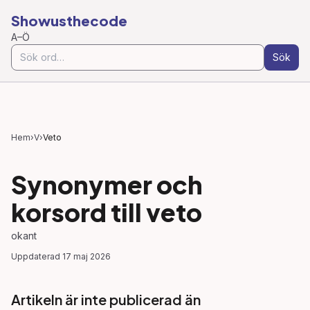
Showusthecode
A–Ö
Sök
Hem
›
V
›
Veto
Synonymer och
korsord till
veto
okant
Uppdaterad
17 maj 2026
Artikeln är inte publicerad än