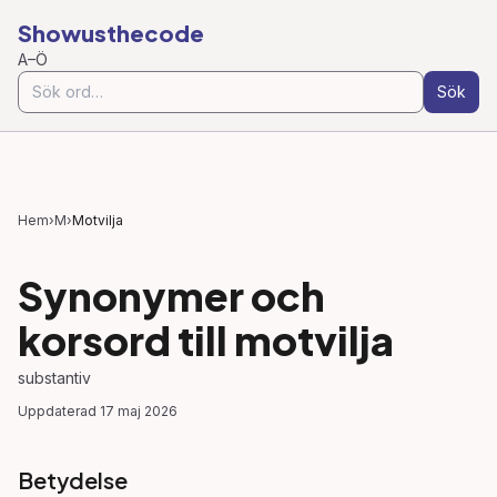
Showusthecode
A–Ö
Sök
Hem
›
M
›
Motvilja
Synonymer och
korsord till
motvilja
substantiv
Uppdaterad
17 maj 2026
Betydelse