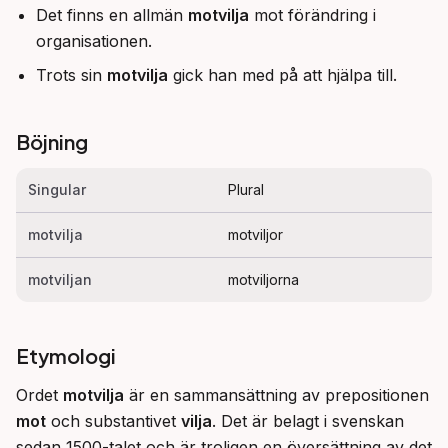
Det finns en allmän
motvilja
mot förändring i
organisationen.
Trots sin
motvilja
gick han med på att hjälpa till.
Böjning
Singular
Plural
motvilja
motviljor
motviljan
motviljorna
Etymologi
Ordet 
motvilja
 är en sammansättning av prepositionen 
mot
 och substantivet 
vilja
. Det är belagt i svenskan 
sedan 1500-talet och är troligen en översättning av det 