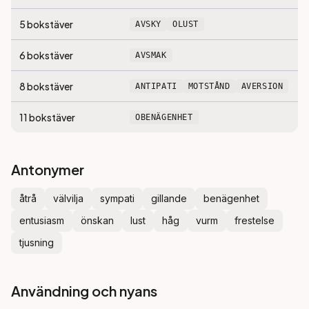
5
bokstäver
AVSKY
OLUST
6
bokstäver
AVSMAK
8
bokstäver
ANTIPATI
MOTSTÅND
AVERSION
11
bokstäver
OBENÄGENHET
Antonymer
åtrå
välvilja
sympati
gillande
benägenhet
entusiasm
önskan
lust
håg
vurm
frestelse
tjusning
Användning och nyans