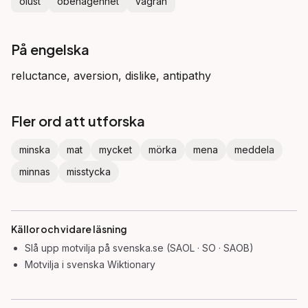
olust
obenägenhet
vägran
På engelska
reluctance, aversion, dislike, antipathy
Fler ord att utforska
minska
mat
mycket
mörka
mena
meddela
minnas
misstycka
Källor och vidare läsning
Slå upp
motvilja
på svenska.se (SAOL · SO · SAOB)
Motvilja
i svenska Wiktionary