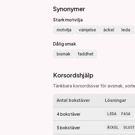
Synonymer
Stark motvilja
motvilja
vämjelse
äckel
leda
Dålig smak
bismak
faddhet
Korsordshjälp
Tänkbara korsordssvar för
avsmak
, sort
Antal bokstäver
Lösningar
4
bokstäver
LEDA
FASA
5
bokstäver
ÄCKEL
OLUST