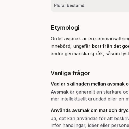
Plural bestämd
Etymologi
Ordet avsmak är en sammansättning a
innebörd, ungefär 
bort från det go
andra germanska språk, såsom tys
Vanliga frågor
Vad är skillnaden mellan
avsmak
o
Avsmak
är generellt en starkare oc
mer intellektuellt grundad eller en 
Används
avsmak
om mat och dryc
Ja, det kan användas för att beskriv
inför handlingar, idéer eller persone