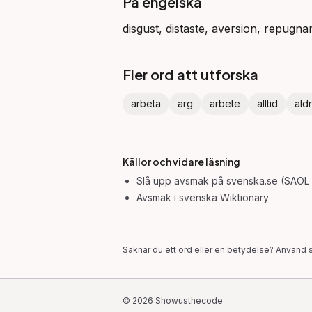
På engelska
disgust, distaste, aversion, repugn
Fler ord att utforska
arbeta
arg
arbete
alltid
aldr
Källor och vidare läsning
Slå upp
avsmak
på svenska.se (SAOL 
Avsmak
i svenska Wiktionary
Saknar du ett ord eller en betydelse? Använd s
©
2026
Showusthecode