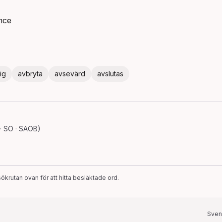
ance
ig
avbryta
avsevärd
avslutas
· SO · SAOB)
ökrutan ovan för att hitta besläktade ord.
Sven