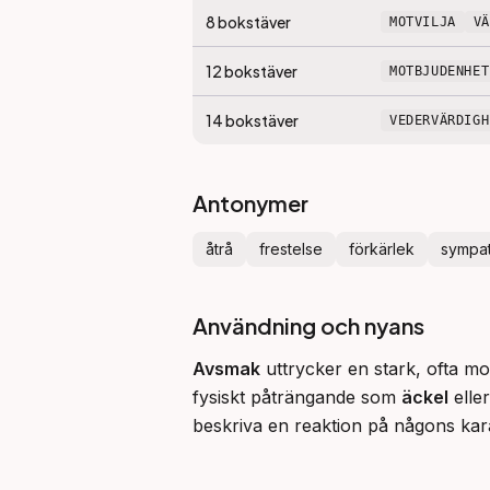
8
bokstäver
MOTVILJA
V
12
bokstäver
MOTBJUDENHET
14
bokstäver
VEDERVÄRDIGH
Antonymer
åtrå
frestelse
förkärlek
sympat
Användning och nyans
Avsmak
 uttrycker en stark, ofta mor
fysiskt påträngande som 
äckel
 eller
beskriva en reaktion på någons karak