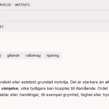
ÄMJELSE
ANTIPATI
ET
i
gillande
välbehag
njutning
aliskt eller estetiskt grundad motvilja. Det är starkare än 
ol
 
vämjelse
, vilka tydligare kan kopplas till illamående. Orde
tär eller handlingar, till exempel grymhet, feghet eller hyc