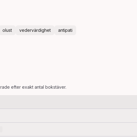
olust
vedervärdighet
antipati
erade efter exakt antal bokstäver.