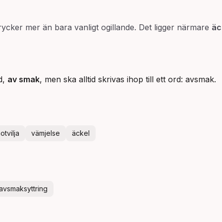
ttrycker mer än bara vanligt ogillande. Det ligger närmare
äc
rd,
av smak
, men ska alltid skrivas ihop till ett ord: avsmak.
otvilja
vämjelse
äckel
avsmaksyttring