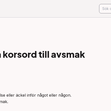
korsord till
avsmak
lse eller äckel inför något eller någon.

smak.