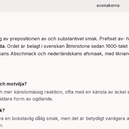
avsmakerna
v prepositionen av och substantivet smak. Prefixet av- har
da
. Ordet är belagt i svenskan åtminstone sedan 1600-talet 
kans Abschmack och nederländskans afsmaak, med liknand
ch
motvilja
?
h mer känslomässig reaktion, ofta med en känsla av äckel e
mildare form av ogillande.
k?
a en bokstavlig dålig smak, men det är betydligt vanligare a
r.