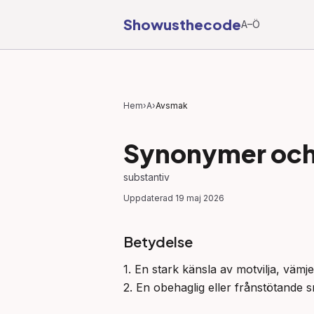
Showusthecode
A–Ö
Hem
›
A
›
Avsmak
Synonymer och 
substantiv
Uppdaterad
19 maj 2026
Betydelse
1. En stark känsla av motvilja, vämje
2. En obehaglig eller frånstötande 