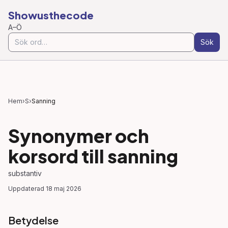
Showusthecode
A–Ö
Sök
Hem
›
S
›
Sanning
Synonymer och
korsord till
sanning
substantiv
Uppdaterad
18 maj 2026
Betydelse