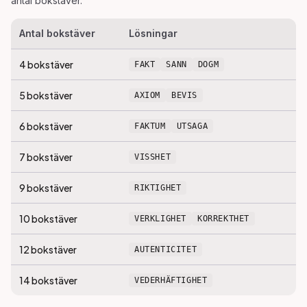
antal bokstäver.
Antal bokstäver
Lösningar
4
bokstäver
FAKT
SANN
DOGM
5
bokstäver
AXIOM
BEVIS
6
bokstäver
FAKTUM
UTSAGA
7
bokstäver
VISSHET
9
bokstäver
RIKTIGHET
10
bokstäver
VERKLIGHET
KORREKTHET
12
bokstäver
AUTENTICITET
14
bokstäver
VEDERHÄFTIGHET