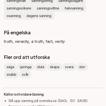
sanningshalt
sanningsenlig
sanningssägare
sanningssökare
sanningsvittne
halvsanning
osanning
dagens sanning
På engelska
truth, veracity, a truth, fact, verity
Fler ord att utforska
säga
springa
sluta
skapa
svara
stor
snabb
svår
Källor och vidare läsning
Slå upp
sanning
på svenska.se (SAOL · SO · SAOB)