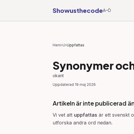
Showusthecode
A–Ö
Hem
›
U
›
Uppfattas
Synonymer och 
okant
Uppdaterad
19 maj 2026
Artikeln är inte publicerad ä
Vi vet att
uppfattas
är ett svenskt o
utforska andra ord nedan.