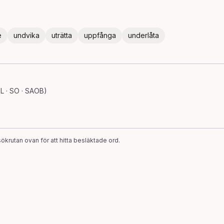
e
undvika
uträtta
uppfånga
underlåta
L · SO · SAOB)
ökrutan ovan för att hitta besläktade ord.