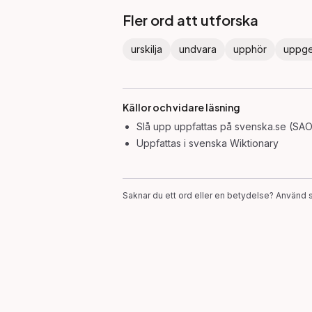
Fler ord att utforska
urskilja
undvara
upphör
uppg
Källor och vidare läsning
Slå upp
uppfattas
på svenska.se (SAO
Uppfattas
i svenska Wiktionary
Saknar du ett ord eller en betydelse? Använd s