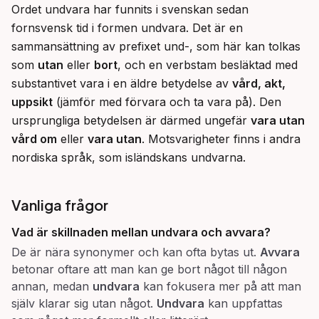
Ordet undvara har funnits i svenskan sedan 
fornsvensk tid i formen undvara. Det är en 
sammansättning av prefixet und-, som här kan tolkas 
som 
utan
 eller 
bort
, och en verbstam besläktad med 
substantivet vara i en äldre betydelse av 
vård, akt, 
uppsikt
 (jämför med förvara och ta vara på). Den 
ursprungliga betydelsen är därmed ungefär 
vara utan 
vård om
 eller 
vara utan
. Motsvarigheter finns i andra 
nordiska språk, som isländskans undvarna.
Vanliga frågor
Vad är skillnaden mellan
undvara
och
avvara
?
De är nära synonymer och kan ofta bytas ut.
Avvara
betonar oftare att man kan ge bort något till någon
annan, medan
undvara
kan fokusera mer på att man
själv klarar sig utan något.
Undvara
kan uppfattas