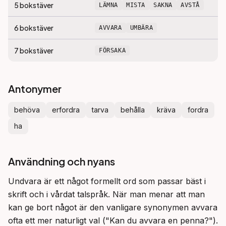
5
bokstäver
LÄMNA
MISTA
SAKNA
AVSTÅ
6
bokstäver
AVVARA
UMBÄRA
7
bokstäver
FÖRSAKA
Antonymer
behöva
erfordra
tarva
behålla
kräva
fordra
ha
Användning och nyans
Undvara är ett något formellt ord som passar bäst i 
skrift och i vårdat talspråk. När man menar att man 
kan ge bort något är den vanligare synonymen avvara 
ofta ett mer naturligt val ("Kan du avvara en penna?"). 