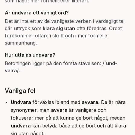
som något mer formellt eller litterärt.
Är
undvara
ett vanligt ord?
Det är inte ett av de vanligaste verben i vardagligt tal,
där uttryck som
klara sig utan
ofta föredras. Ordet
förekommer oftare i skrift och i mer formella
sammanhang.
Hur uttalas
undvara
?
Betoningen ligger på den första stavelsen:
/`und-
va:ra/
.
Vanliga fel
Undvara
förväxlas ibland med
avvara
. De är nära
synonymer, men
avvara
är vanligare och
fokuserar mer på att kunna ge bort något, medan
undvara
kan betyda både att ge bort och att klara
sig utan något.