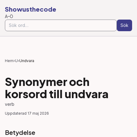
Showusthecode
A–Ö
Sök
Hem
›
U
›
Undvara
Synonymer och
korsord till
undvara
verb
Uppdaterad
17 maj 2026
Betydelse