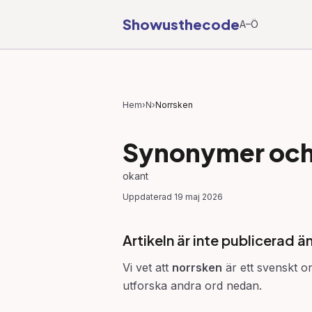
Showusthecode
A–Ö
Hem
›
N
›
Norrsken
Synonymer och 
okant
Uppdaterad
19 maj 2026
Artikeln är inte publicerad ä
Vi vet att
norrsken
är ett svenskt or
utforska andra ord nedan.