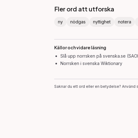
Fler ord att utforska
ny
nödgas
nyttighet
notera
Källor och vidare läsning
Slå upp
norrsken
på svenska.se (SAOL
Norrsken
i svenska Wiktionary
Saknar du ett ord eller en betydelse? Använd s