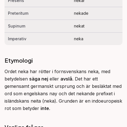
Presens
nekar
Preteritum
nekade
Supinum
nekat
Imperativ
neka
Etymologi
Ordet neka har rötter i fornsvenskans neka, med 
betydelsen 
säga nej
 eller 
avslå
. Det har ett 
gemensamt germanskt ursprung och är besläktat med 
ord som engelskans nay och det nekande prefixet i 
isländskans neita (neka). Grunden är en indoeuropeisk 
rot som betyder 
inte
.