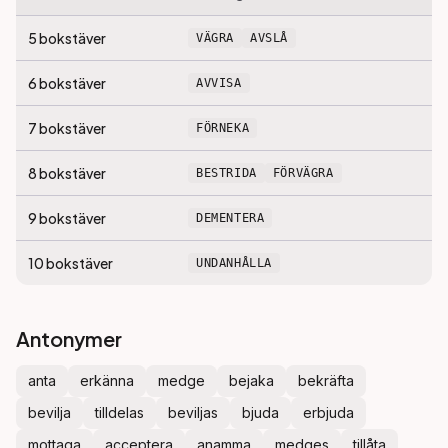
5
bokstäver
VÄGRA
AVSLÅ
6
bokstäver
AVVISA
7
bokstäver
FÖRNEKA
8
bokstäver
BESTRIDA
FÖRVÄGRA
9
bokstäver
DEMENTERA
10
bokstäver
UNDANHÅLLA
Antonymer
anta
erkänna
medge
bejaka
bekräfta
bevilja
tilldelas
beviljas
bjuda
erbjuda
mottaga
acceptera
anamma
medges
tillåta