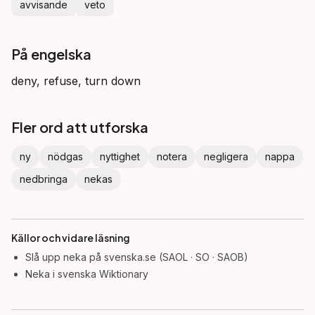
avvisande
veto
På engelska
deny, refuse, turn down
Fler ord att utforska
ny
nödgas
nyttighet
notera
negligera
nappa
nedbringa
nekas
Källor och vidare läsning
Slå upp
neka
på svenska.se (SAOL · SO · SAOB)
Neka
i svenska Wiktionary