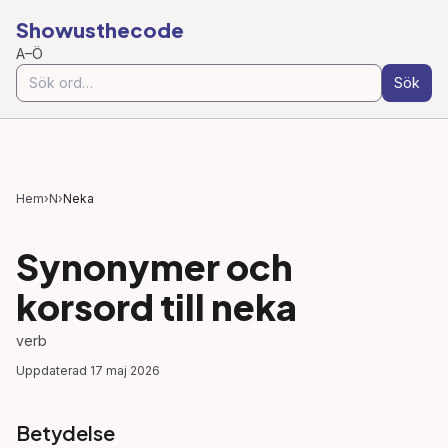
Showusthecode
A–Ö
Sök
Hem
›
N
›
Neka
Synonymer och
korsord till
neka
verb
Uppdaterad
17 maj 2026
Betydelse