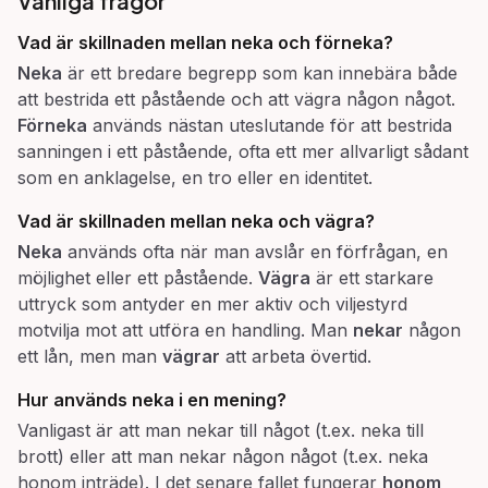
Vanliga frågor
Vad är skillnaden mellan
neka
och
förneka
?
Neka
är ett bredare begrepp som kan innebära både
att bestrida ett påstående och att vägra någon något.
Förneka
används nästan uteslutande för att bestrida
sanningen i ett påstående, ofta ett mer allvarligt sådant
som en anklagelse, en tro eller en identitet.
Vad är skillnaden mellan
neka
och
vägra
?
Neka
används ofta när man avslår en förfrågan, en
möjlighet eller ett påstående.
Vägra
är ett starkare
uttryck som antyder en mer aktiv och viljestyrd
motvilja mot att utföra en handling. Man
nekar
någon
ett lån, men man
vägrar
att arbeta övertid.
Hur används
neka
i en mening?
Vanligast är att man nekar till något (t.ex. neka till
brott) eller att man nekar någon något (t.ex. neka
honom inträde). I det senare fallet fungerar
honom