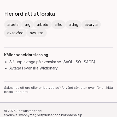
Fler ord att utforska
arbeta
arg
arbete
alltid
aldrig
avbryta
avsevärd
avslutas
Källor och vidare läsning
Slå upp
avtaga
på svenska.se (SAOL · SO · SAOB)
Avtaga
i svenska Wiktionary
Saknar du ett ord eller en betydelse? Använd sökrutan ovan för att hitta
besläktade ord.
©
2026
Showusthecode
Svenska synonymer, betydelser och korsordshjälp.