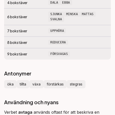
4
bokstäver
DALA
EBBA
SJUNKA
MINSKA
MATTAS
6
bokstäver
SVALNA
7
bokstäver
UPPHÖRA
8
bokstäver
REDUCERA
9
bokstäver
FÖRSVAGAS
Antonymer
öka
tillta
växa
förstärkas
stegras
Användning och nyans
Verbet 
avtaga
 används oftast för att beskriva en 