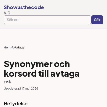
Showusthecode
A–Ö
Sök
Hem
›
A
›
Avtaga
Synonymer och
korsord till
avtaga
verb
Uppdaterad
17 maj 2026
Betydelse