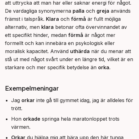
att uttrycka att man har eller saknar energi för något. 
De vardagliga synonymerna 
palla
 och 
greja
 används 
främst i talspråk. 
Klara
 och 
förmå
 är fullt möjliga 
alternativ, men 
klara
 betonar ofta övervinnandet av 
ett specifikt hinder, medan 
förmå
 är något mer 
formellt och kan innebära en psykologisk eller 
moralisk kapacitet. Använd 
uthärda
 när du menar att 
stå ut med något svårt under en längre tid, vilket är en 
starkare och mer specifik betydelse än 
orka
.
Exempelmeningar
Jag
orkar
inte gå till gymmet idag, jag är alldeles för
trött.
Hon
orkade
springa hela maratonloppet trots
värmen.
Orkar
du hjälpa mig att bära upp den här tunga