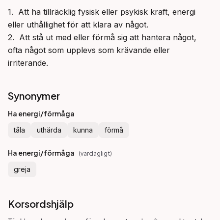
1.  Att ha tillräcklig fysisk eller psykisk kraft, energi 
eller uthållighet för att klara av något.

2.  Att stå ut med eller förmå sig att hantera något, 
ofta något som upplevs som krävande eller 
irriterande.
Synonymer
Ha energi/förmåga
tåla
uthärda
kunna
förmå
Ha energi/förmåga
(
vardagligt
)
greja
Korsordshjälp