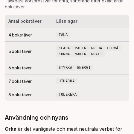
Tänkbara korsordssvar för
orka
, sorterade efter exakt antal
bokstäver.
Antal bokstäver
Lösningar
4
bokstäver
TÅLA
KLARA
PALLA
GREJA
FÖRMÅ
5
bokstäver
KUNNA
MÄKTA
KRAFT
6
bokstäver
STYRKA
ENERGI
7
bokstäver
UTHÄRDA
8
bokstäver
TOLERERA
Användning och nyans
Orka
 är det vanligaste och mest neutrala verbet för 