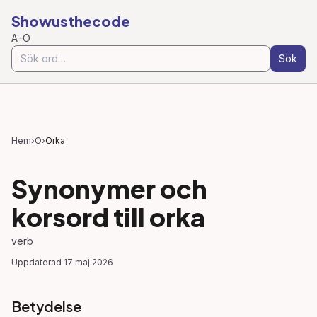
Showusthecode
A–Ö
Sök
Hem
›
O
›
Orka
Synonymer och
korsord till
orka
verb
Uppdaterad
17 maj 2026
Betydelse