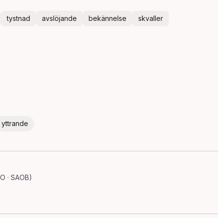
tystnad
avslöjande
bekännelse
skvaller
yttrande
SO · SAOB)