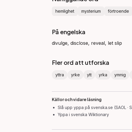
hemlighet
mysterium
förtroende
På engelska
divulge, disclose, reveal, let slip
Fler ord att utforska
yttra
yrke
ytt
yrka
ymnig
Källor och vidare läsning
Slå upp
yppa
på svenska.se (SAOL · 
Yppa
i svenska Wiktionary