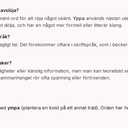
h
avslöja
?
mänt ord för att röja något okänt.
Yppa
används nästan ute
 dölja, och har en något mer formell eller litterär klang.
pråk?
rdagligt tal. Det förekommer oftare i skriftspråk, som i böcke
aker?
igheter eller känslig information, men man kan teoretiskt s
n sammanhanget rör ofta spänning eller förtroenden.
 med
ympa
(plantera en kvist på ett annat träd). Orden har h