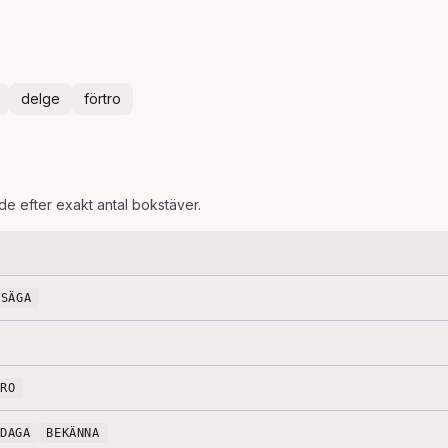
delge
förtro
ade efter exakt antal bokstäver.
SÄGA
TRO
PDAGA
BEKÄNNA