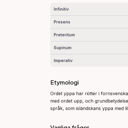
Infinitiv
Presens
Preteritum
Supinum
Imperativ
Etymologi
Ordet yppa har rötter i fornsvensk
med ordet upp, och grundbetydelsen är
språk, som isländskans yppa med li
Vanliga frågor