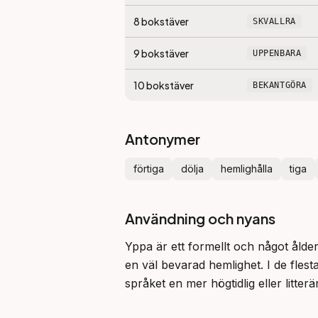
8
bokstäver
SKVALLRA
9
bokstäver
UPPENBARA
10
bokstäver
BEKANTGÖRA
Antonymer
förtiga
dölja
hemlighålla
tiga
Användning och nyans
Yppa är ett formellt och något ålder
en väl bevarad hemlighet. I de flest
språket en mer högtidlig eller litterä