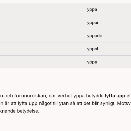
yppa
yppar
yppade
yppat
yppa
an och fornnordiskan, där verbet yppa betydde 
lyfta upp
 el
 att lyfta upp något till ytan så att det blir synligt. Motsv
knande betydelse.