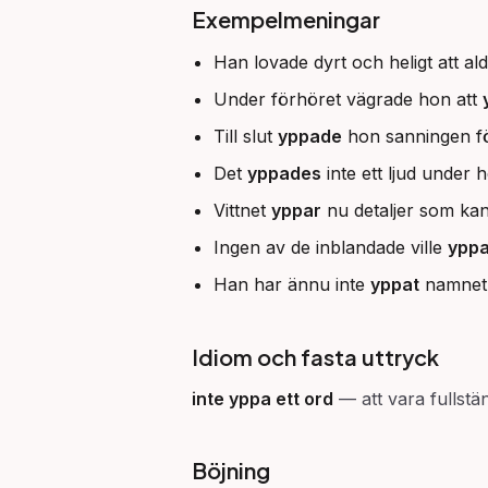
Exempelmeningar
Han lovade dyrt och heligt att al
Under förhöret vägrade hon att
Till slut
yppade
hon sanningen fö
Det
yppades
inte ett ljud under 
Vittnet
yppar
nu detaljer som kan 
Ingen av de inblandade ville
ypp
Han har ännu inte
yppat
namnet p
Idiom och fasta uttryck
inte yppa ett ord
—
att vara fullstä
Böjning