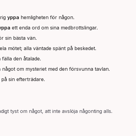
drig
yppa
hemligheten för någon.
yppa
ett enda ord om sina medbrottslingar.
r sin bästa vän.
hela mötet; alla väntade spänt på beskedet.
fälla den åtalade.
a
något om mysteriet med den försvunna tavlan.
å sin efterträdare.
ndigt tyst om något, att inte avslöja någonting alls.