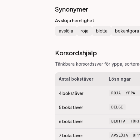
Synonymer
Avslöja hemlighet
avslöja
röja
blotta
bekantgöra
Korsordshjälp
Tänkbara korsordssvar för
yppa
, sorter
Antal bokstäver
Lösningar
4
bokstäver
RÖJA
YPPA
5
bokstäver
DELGE
6
bokstäver
BLOTTA
FÖR
7
bokstäver
AVSLÖJA
UP