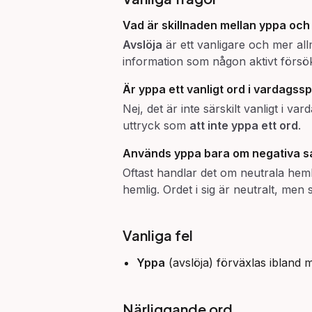
Vad är skillnaden mellan
yppa
oc
Avslöja
är ett vanligare och mer all
information som någon aktivt försökt
Är
yppa
ett vanligt ord i vardagss
Nej, det är inte särskilt vanligt i va
uttryck som
att inte yppa ett ord
.
Används
yppa
bara om negativa s
Oftast handlar det om neutrala heml
hemlig. Ordet i sig är neutralt, me
Vanliga fel
Yppa
(avslöja) förväxlas ibland
Närliggande ord