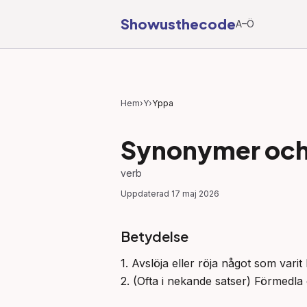
Showusthecode
A–Ö
Hem
›
Y
›
Yppa
Synonymer och 
verb
Uppdaterad
17 maj 2026
Betydelse
1. Avslöja eller röja något som varit h
2. (Ofta i nekande satser) Förmedla el