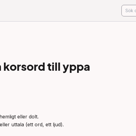
korsord till
yppa
emligt eller dolt.

ler uttala (ett ord, ett ljud).