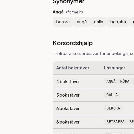
Synonymer
Angå
(
formellt
)
beröra
angå
gälla
beträffa
Korsordshjälp
Tänkbara korsordssvar för
anbelanga
, s
Antal bokstäver
Lösningar
4
bokstäver
ANGÅ
RÖRA
5
bokstäver
GÄLLA
6
bokstäver
BERÖRA
8
bokstäver
BETRÄFFA
R