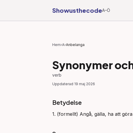
Showusthecode
A–Ö
Hem
›
A
›
Anbelanga
Synonymer och 
verb
Uppdaterad
19 maj 2026
Betydelse
1. (formellt) Angå, gälla, ha att gör