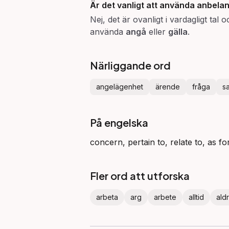
Är det vanligt att använda
anbela
Nej, det är ovanligt i vardagligt tal 
använda
angå
eller
gälla
.
Närliggande ord
angelägenhet
ärende
fråga
s
På engelska
concern, pertain to, relate to, as fo
Fler ord att utforska
arbeta
arg
arbete
alltid
aldr