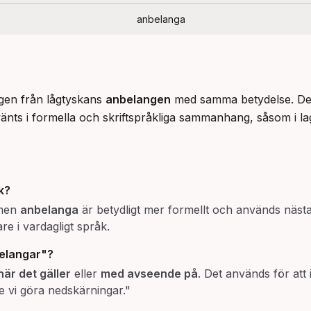
anbelanga
ligen från lågtyskans 
anbelangen
 med samma betydelse. Det
nts i formella och skriftspråkliga sammanhang, såsom i lagte
k?
 men
anbelanga
är betydligt mer formellt och används nästan 
re i vardagligt språk.
belangar"?
när det gäller
eller
med avseende på
. Det används för att 
 vi göra nedskärningar."