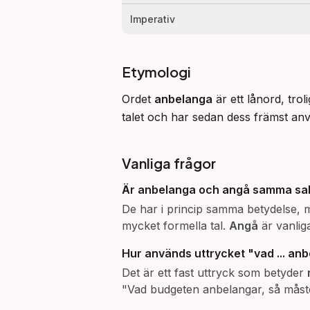
Imperativ
Etymologi
Ordet 
anbelanga
 är ett lånord, tro
talet och har sedan dess främst anvä
Vanliga frågor
Är
anbelanga
och
angå
samma sa
De har i princip samma betydelse,
mycket formella tal.
Angå
är vanliga
Hur används uttrycket "vad ... an
Det är ett fast uttryck som betyder
"Vad budgeten anbelangar, så måste