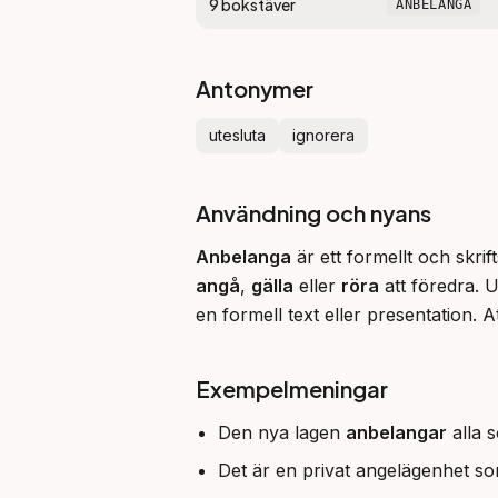
9
bokstäver
ANBELANGA
Antonymer
utesluta
ignorera
Användning och nyans
Anbelanga
angå
, 
gälla
 eller 
röra
 att föredra. U
en formell text eller presentation. A
Exempelmeningar
Den nya lagen
anbelangar
alla 
Det är en privat angelägenhet s