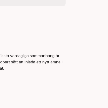
 är ett formellt och skriftspråkligt verb som bör användas med viss eftertanke. I de flesta vardagliga sammanhang är 
bart sätt att inleda ett nytt ämne i 
at.