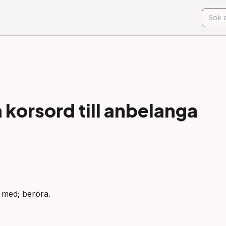
korsord till
anbelanga
a med; beröra.