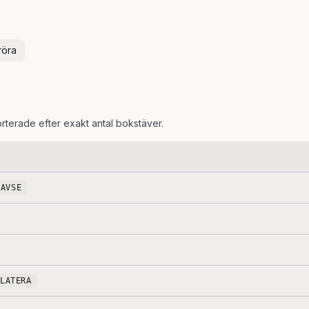
röra
orterade efter exakt antal bokstäver.
AVSE
ELATERA