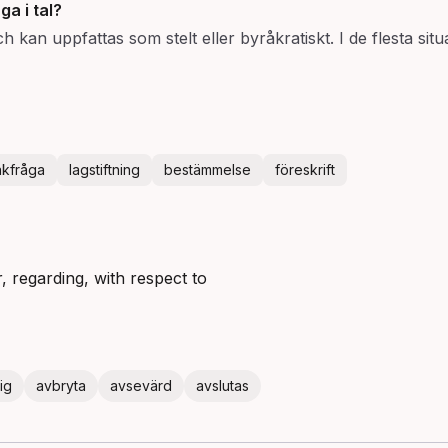
nga
i tal?
och kan uppfattas som stelt eller byråkratiskt. I de flesta situ
akfråga
lagstiftning
bestämmelse
föreskrift
r, regarding, with respect to
ig
avbryta
avsevärd
avslutas