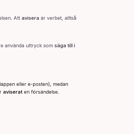
telsen. Att
avisera
är verbet, alltså
ftare använda uttryck som
säga till i
lappen eller e-posten), medan
ar
aviserat
en försändelse.