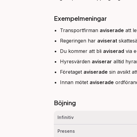
Exempelmeningar
Transportfirman
aviserade
att l
Regeringen har
aviserat
skattesä
Du kommer att bli
aviserad
via e
Hyresvärden
aviserar
alltid hyr
Företaget
aviserade
sin avsikt a
Innan mötet
aviserade
ordförand
Böjning
Infinitiv
Presens