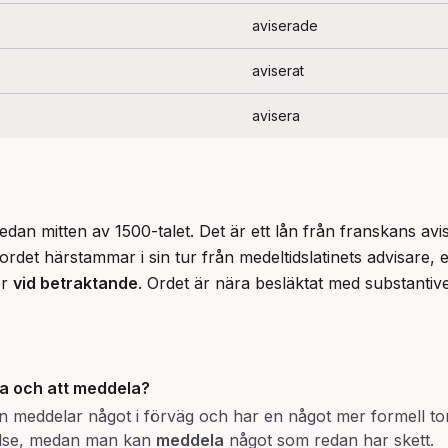
aviserade
aviserat
avisera
edan mitten av 1500-talet. Det är ett lån från franskans av
ordet härstammar i sin tur från medeltidslatinets advisare, e
er 
vid betraktande
. Ordet är nära besläktat med substantive
ra
och att
meddela
?
an meddelar något i förväg och har en något mer formell t
se, medan man kan
meddela
något som redan har skett.