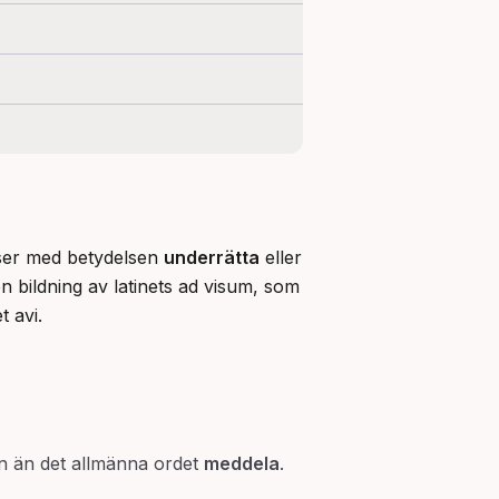
iser med betydelsen 
underrätta
 eller 
n bildning av latinets ad visum, som 
t avi.
on än det allmänna ordet
meddela
.