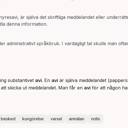
 hyresavi, är själva det skriftliga meddelandet eller underrät
dla denna information.
eller administrativt språkbruk. I vardagligt tal skulle man o
ring substantivet
avi
. En
avi
är själva meddelandet (pappers
 att skicka ut meddelandet. Man får en
avi
för att någon h
besked
kungörelse
varsel
anmälan
notis