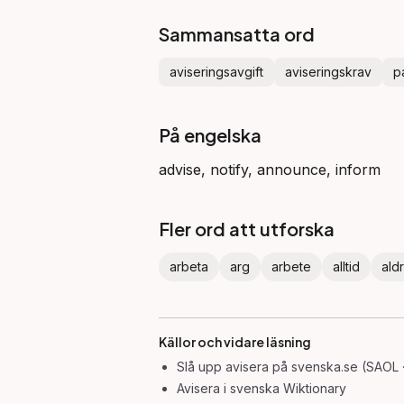
Sammansatta ord
aviseringsavgift
aviseringskrav
p
På engelska
advise, notify, announce, inform
Fler ord att utforska
arbeta
arg
arbete
alltid
aldr
Källor och vidare läsning
Slå upp
avisera
på svenska.se (SAOL 
Avisera
i svenska Wiktionary