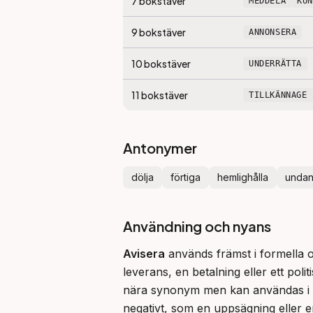
7
bokstäver
MEDDELA
KU
9
bokstäver
ANNONSERA
10
bokstäver
UNDERRÄTTA
11
bokstäver
TILLKÄNNAGE
Antonymer
dölja
förtiga
hemlighålla
undan
Användning och nyans
Avisera
 används främst i formella
leverans, en betalning eller ett poli
nära synonym men kan användas i 
negativt, som en uppsägning eller en