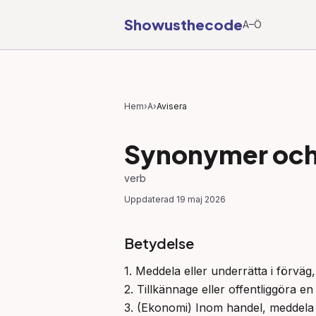
Showusthecode
A–Ö
Hem
›
A
›
Avisera
Synonymer och 
verb
Uppdaterad
19 maj 2026
Betydelse
1. Meddela eller underrätta i förväg,
2. Tillkännage eller offentliggöra en
3. (Ekonomi) Inom handel, meddela 