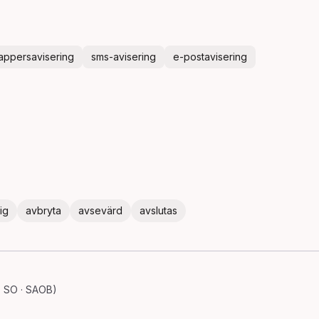
appersavisering
sms-avisering
e-postavisering
ig
avbryta
avsevärd
avslutas
· SO · SAOB)