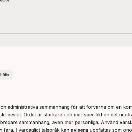
NGÖRA
hålla
 och administrativa sammanhang för att förvarna om en kom
tiskt beslut. Ordet är starkare och mer specifikt än det neutr
bredare sammanhang, även mer personliga. Använd 
varsl
 fara. I vardagligt talspråk kan 
avisera
 uppfattas som onödi