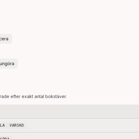
icera
ungöra
erade efter exakt antal bokstäver.
ÄLA
VARSKO