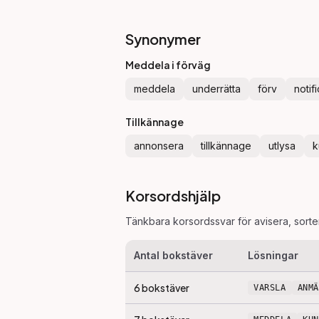
Synonymer
Meddela i förväg
meddela
underrätta
förv
notif
Tillkännage
annonsera
tillkännage
utlysa
k
Korsordshjälp
Tänkbara korsordssvar för
avisera
, sort
Antal bokstäver
Lösningar
6
bokstäver
VARSLA
ANM