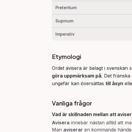
Preteritum
Supinum
Imperativ
Etymologi
Ordet avisera är belagt i svenskan s
göra uppmärksam på
. Det franska 
ungefär kan översättas 
till åsyn
 ell
Vanliga frågor
Vad är skillnaden mellan att
avise
Avisera
innebär nästan alltid att m
Man
aviserar
en kommande händel